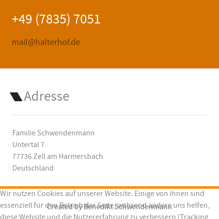
+49 (7835) 7051
mail@halterhof.de
Adresse
Familie Schwendenmann
Untertal 7
77736 Zell am Harmersbach
Deutschland
Wir nutzen Cookies auf unserer Website. Einige von ihnen sind
essenziell für den Betrieb der Seite, während andere uns helfen,
Created by
Benedikt Schwendenmann
diese Website und die Nutzererfahrung zu verbessern (Tracking